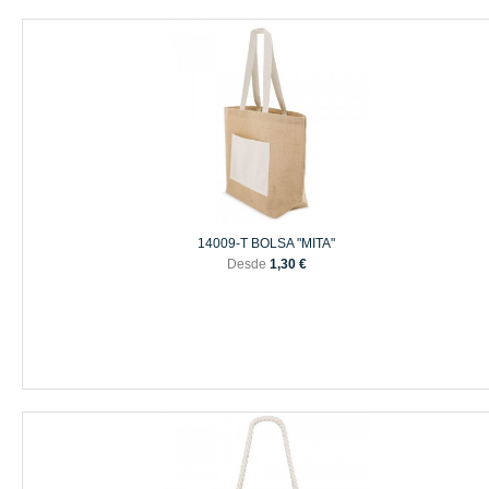
14009-T BOLSA "MITA"
Desde
1,30 €