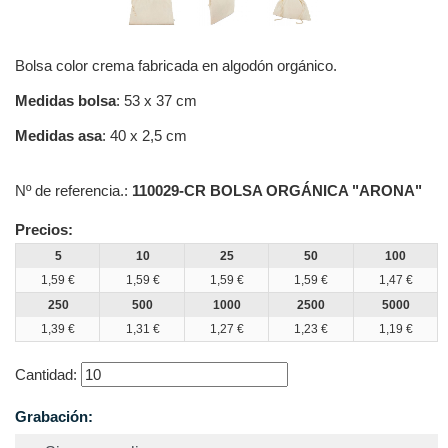
Bolsa color crema fabricada en algodón orgánico.
Medidas bolsa
: 53 x 37 cm
Medidas asa
: 40 x 2,5 cm
Nº de referencia.:
110029-CR BOLSA ORGÁNICA "ARONA"
Precios:
5
10
25
50
100
1,59 €
1,59 €
1,59 €
1,59 €
1,47 €
250
500
1000
2500
5000
1,39 €
1,31 €
1,27 €
1,23 €
1,19 €
Cantidad:
Grabación: