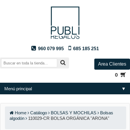
960 079 995
685 185 251
Area Clientes
0
Menú principal
▼
Home
Catálogo
BOLSAS Y MOCHILAS
Bolsas
algodón
110029-CR BOLSA ORGÁNICA "ARONA"