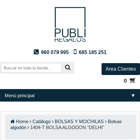
960 079 995
685 185 251
Area Clientes
0
Menú principal
▼
Home
Catálogo
BOLSAS Y MOCHILAS
Bolsas
algodón
1404-T BOLSA ALGODON "DELHI"