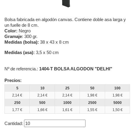
Bolsa fabricada en algodón canvas. Contiene doble asa larga y
un fuelle de 8 cm.
Color:
Negro
Gramaje
: 300 gr.
Medidas (bolsa):
38 x 43 x 8 cm
Medidas (asa):
3,5 x 50 cm
Nº de referencia.:
1404-T BOLSA ALGODON "DELHI"
Precios:
5
10
25
50
100
2,14 €
2,14 €
2,14 €
1,98 €
1,98 €
250
500
1000
2500
5000
1,77 €
1,66 €
1,61 €
1,55 €
1,50 €
Cantidad: