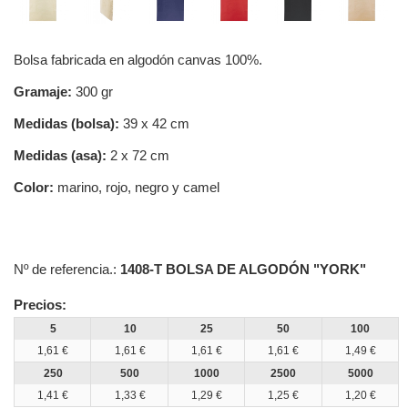
Bolsa fabricada en algodón canvas 100%.
Gramaje:
300 gr
Medidas (bolsa):
39 x 42 cm
Medidas (asa):
2 x 72 cm
Color:
marino, rojo, negro y camel
Nº de referencia.:
1408-T BOLSA DE ALGODÓN "YORK"
Precios:
5
10
25
50
100
1,61 €
1,61 €
1,61 €
1,61 €
1,49 €
250
500
1000
2500
5000
1,41 €
1,33 €
1,29 €
1,25 €
1,20 €