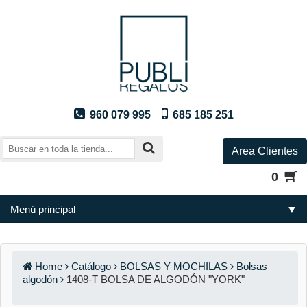
960 079 995
685 185 251
Area Clientes
0
Menú principal
▼
Home
Catálogo
BOLSAS Y MOCHILAS
Bolsas
algodón
1408-T BOLSA DE ALGODÓN "YORK"