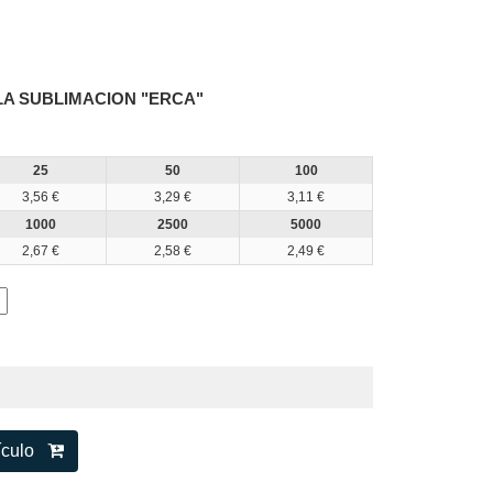
LLA SUBLIMACION "ERCA"
25
50
100
3,56 €
3,29 €
3,11 €
1000
2500
5000
2,67 €
2,58 €
2,49 €
tículo