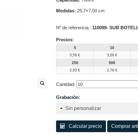
Medidas:
25,7×7,50 cm
Nº de referencia.:
110099- SUB BOTE
Precios:
5
10
3,56 €
3,56 €
250
500
2,93 €
2,76 €
Cantidad:
Grabación:
Calcular precio
Comprar ar