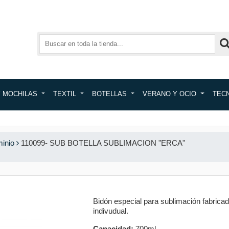
Y MOCHILAS
TEXTIL
BOTELLAS
VERANO Y OCIO
TEC
inio
110099- SUB BOTELLA SUBLIMACION "ERCA"
Bidón especial para sublimación fabricad
indivudual.
Capacidad:
700ml