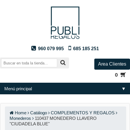
960 079 995
685 185 251
Area Clientes
0
Menú principal
▼
Home
Catálogo
COMPLEMENTOS Y REGALOS
Monederos
110437 MONEDERO LLAVERO
"CIUDADELA BLUE"