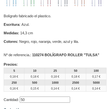
Bolígrafo fabricado el plastico.
Escritura:
Azul.
Medidas:
14,3 cm
Colores:
Negro, rojo, naranja, verde, azul y lila.
Nº de referencia.:
110274 BOLÍGRAFO ROLLER "TULSA"
Precios:
5
10
25
50
100
0,18 €
0,18 €
0,18 €
0,18 €
0,17 €
250
500
1000
2500
5000
0,16 €
0,15 €
0,14 €
0,14 €
0,14 €
Cantidad: