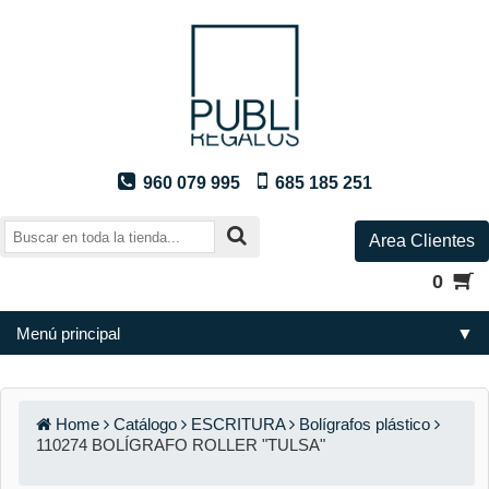
960 079 995
685 185 251
Area Clientes
0
Menú principal
▼
Home
Catálogo
ESCRITURA
Bolígrafos plástico
110274 BOLÍGRAFO ROLLER "TULSA"