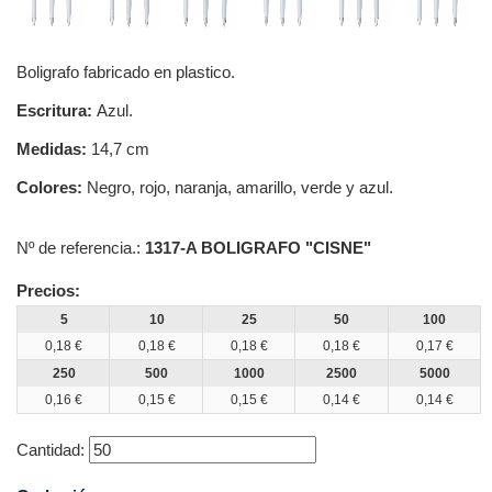
Boligrafo fabricado en plastico.
Escritura:
Azul.
Medidas:
14,7 cm
Colores:
Negro, rojo, naranja, amarillo, verde y azul.
Nº de referencia.:
1317-A BOLIGRAFO "CISNE"
Precios:
5
10
25
50
100
0,18 €
0,18 €
0,18 €
0,18 €
0,17 €
250
500
1000
2500
5000
0,16 €
0,15 €
0,15 €
0,14 €
0,14 €
Cantidad: