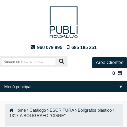
960 079 995
685 185 251
Area Clientes
0
Menú principal
▼
Home
Catálogo
ESCRITURA
Bolígrafos plástico
1317-A BOLIGRAFO "CISNE"