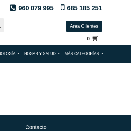
960 079 995
685 185 251
Area Clientes
0
NOLOGÍA
HOGAR Y SALUD
MÁS CATEGORÍAS
Contacto