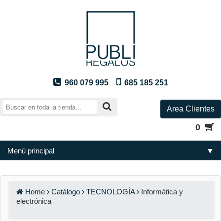
960 079 995
685 185 251
Area Clientes
0
Menú principal
▼
Home
Catálogo
TECNOLOGÍA
Informática y
electrónica