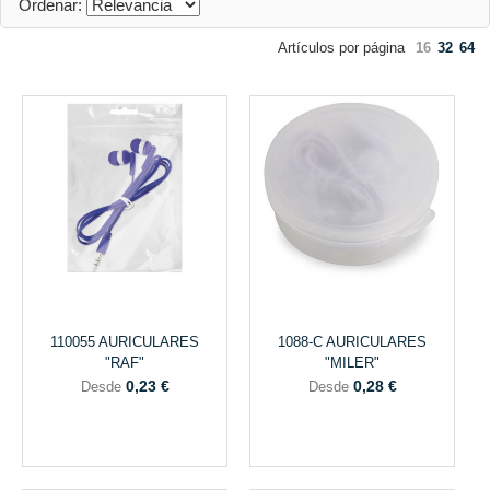
Ordenar:
Artículos por página
16
32
64
110055 AURICULARES
1088-C AURICULARES
"RAF"
"MILER"
0,23 €
0,28 €
Desde
Desde