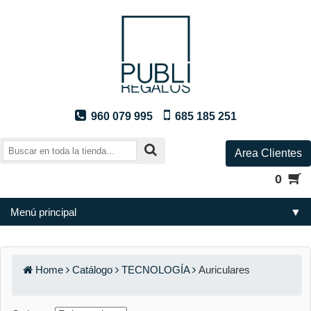
960 079 995
685 185 251
Area Clientes
0
Menú principal
▼
Home
Catálogo
TECNOLOGÍA
Auriculares