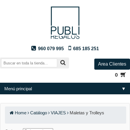
960 079 995
685 185 251
Area Clientes
0
Menú principal
▼
Home
Catálogo
VIAJES
Maletas y Trolleys