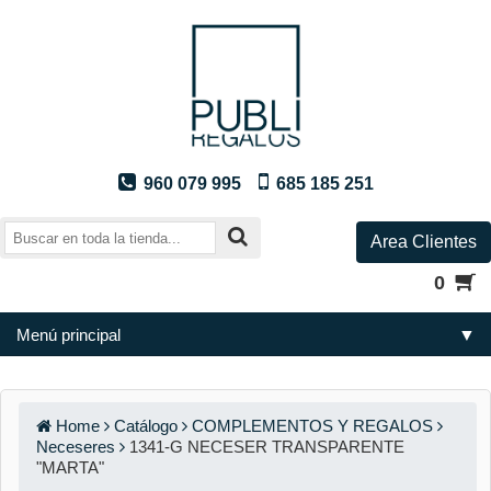
960 079 995
685 185 251
Area Clientes
0
Menú principal
▼
Home
Catálogo
COMPLEMENTOS Y REGALOS
Neceseres
1341-G NECESER TRANSPARENTE
"MARTA"