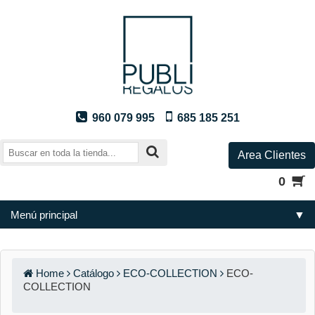
960 079 995
685 185 251
Area Clientes
0
Menú principal
▼
Home
Catálogo
ECO-COLLECTION
ECO-
COLLECTION