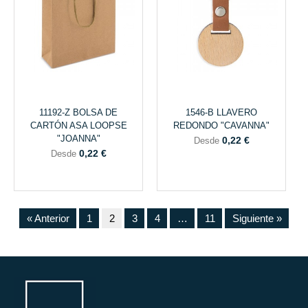
11192-Z BOLSA DE
1546-B LLAVERO
CARTÓN ASA LOOPSE
REDONDO "CAVANNA"
"JOANNA"
0,22 €
Desde
0,22 €
Desde
« Anterior
1
2
3
4
…
11
Siguiente »