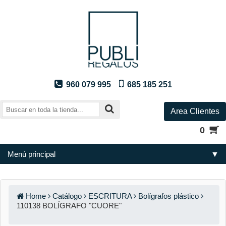
960 079 995
685 185 251
Area Clientes
0
Menú principal
▼
Home
Catálogo
ESCRITURA
Bolígrafos plástico
110138 BOLÍGRAFO "CUORE"