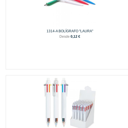
1314-A BOLÍGRAFO "LAURA"
Desde
0,12 €