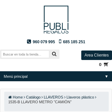
960 079 995
685 185 251
Area Clientes
0
Menú principal
▼
Home
Catálogo
LLAVEROS
Llaveros plástico
1535-B LLAVERO METRO "CAMIÓN"