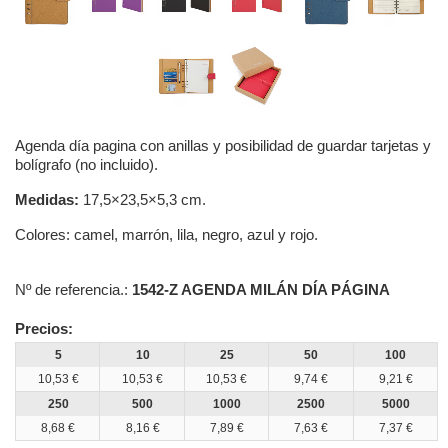
Agenda día pagina con anillas y posibilidad de guardar tarjetas y
bolígrafo (no incluido).
Medidas:
17,5×23,5×5,3 cm.
Colores: camel, marrón, lila, negro, azul y rojo.
Nº de referencia.:
1542-Z AGENDA MILÁN DÍA PÁGINA
Precios:
5
10
25
50
100
10,53 €
10,53 €
10,53 €
9,74 €
9,21 €
250
500
1000
2500
5000
8,68 €
8,16 €
7,89 €
7,63 €
7,37 €