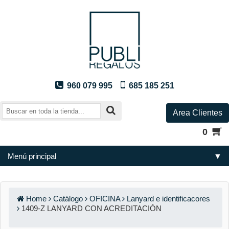
960 079 995
685 185 251
Area Clientes
0
Menú principal
▼
Home
Catálogo
OFICINA
Lanyard e identificacores
1409-Z LANYARD CON ACREDITACIÓN