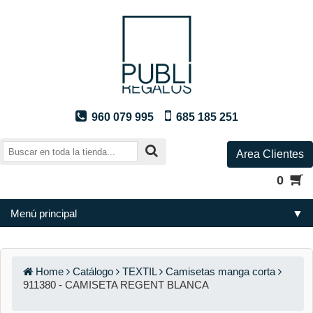
960 079 995
685 185 251
Area Clientes
0
Menú principal
▼
Home
Catálogo
TEXTIL
Camisetas manga corta
911380 - CAMISETA REGENT BLANCA