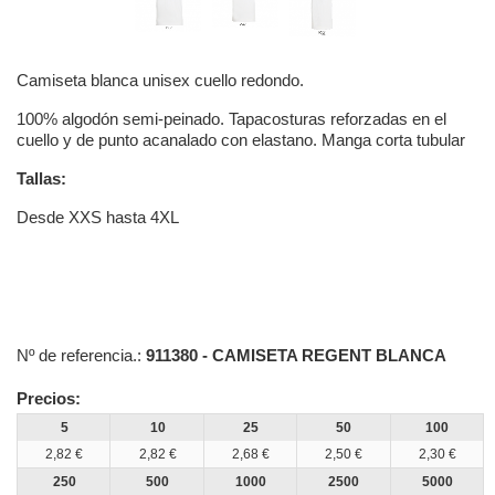
Camiseta blanca unisex cuello redondo.
100% algodón semi-peinado. Tapacosturas reforzadas en el
cuello y de punto acanalado con elastano. Manga corta tubular
Tallas:
Desde XXS hasta 4XL
Nº de referencia.:
911380 - CAMISETA REGENT BLANCA
Precios:
5
10
25
50
100
2,82 €
2,82 €
2,68 €
2,50 €
2,30 €
250
500
1000
2500
5000