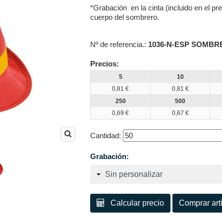
*Grabación en la cinta (incluido en el pr
cuerpo del sombrero.
Nº de referencia.:
1036-N-ESP SOMBR
Precios:
5
10
0,81 €
0,81 €
250
500
0,69 €
0,67 €
Cantidad:
Grabación:
Calcular precio
Comprar ar