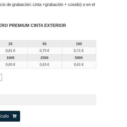
ecio de grabación: cinta +grabación + cosido) o en el
ERO PREMIUM CINTA EXTERIOR
25
50
100
0,81 €
0,75 €
0,71 €
1000
2500
5000
0,65 €
0,63 €
0,61 €
tículo