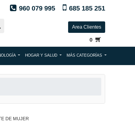
960 079 995
685 185 251
Area Clientes
0
NOLOGÍA
HOGAR Y SALUD
MÁS CATEGORÍAS
TE DE MUJER