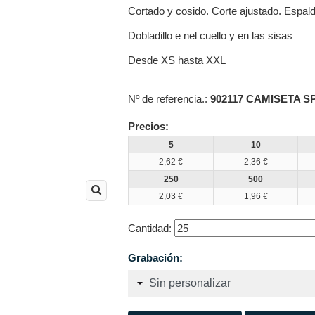
Cortado y cosido. Corte ajustado. Espal
Dobladillo e nel cuello y en las sisas
Desde XS hasta XXL
Nº de referencia.:
902117 CAMISETA 
Precios:
5
10
2,62 €
2,36 €
250
500
2,03 €
1,96 €
Cantidad:
Grabación: