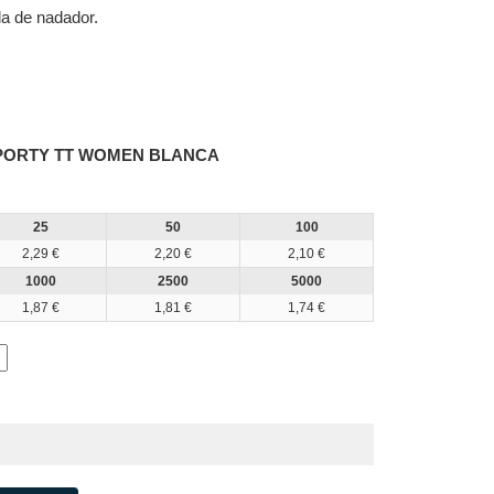
da de nadador.
SPORTY TT WOMEN BLANCA
25
50
100
2,29 €
2,20 €
2,10 €
1000
2500
5000
1,87 €
1,81 €
1,74 €